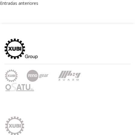
Navegación
Entradas anteriores
de
entradas