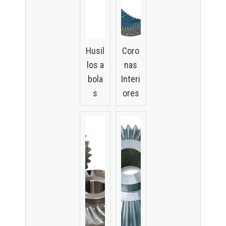
Husil
Coro
los a
nas
bola
Interi
s
ores