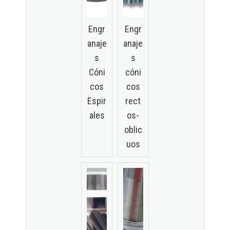
Engr
Engr
anaje
anaje
s
s
Cóni
cóni
cos
cos
Espir
rect
ales
os-
oblic
uos