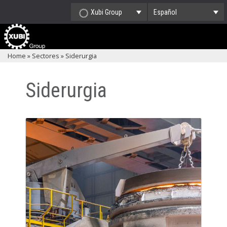
Xubi Group
Español
Home
»
Sectores
»
Siderurgia
Siderurgia