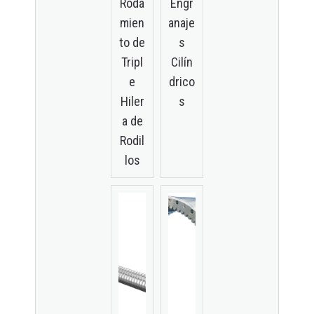
Roda
Engr
mien
anaje
to de
s
Tripl
Cilín
e
drico
Hiler
s
a de
Rodil
los